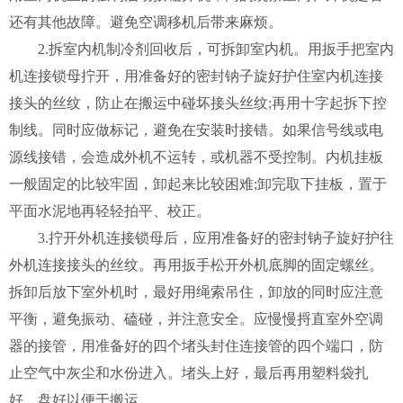
还有其他故障。避免空调移机后带来麻烦。
2.拆室内机制冷剂回收后，可拆卸室内机。用扳手把室内
机连接锁母拧开，用准备好的密封钠子旋好护住室内机连接
接头的丝纹，防止在搬运中碰坏接头丝纹;再用十字起拆下控
制线。同时应做标记，避免在安装时接错。如果信号线或电
源线接错，会造成外机不运转，或机器不受控制。内机挂板
一般固定的比较牢固，卸起来比较困难;卸完取下挂板，置于
平面水泥地再轻轻拍平、校正。
3.拧开外机连接锁母后，应用准备好的密封钠子旋好护往
外机连接接头的丝纹。再用扳手松开外机底脚的固定螺丝。
拆卸后放下室外机时，最好用绳索吊住，卸放的同时应注意
平衡，避免振动、磕碰，并注意安全。应慢慢捋直室外空调
器的接管，用准备好的四个堵头封住连接管的四个端口，防
止空气中灰尘和水份进入。堵头上好，最后再用塑料袋扎
好，盘好以便于搬运。