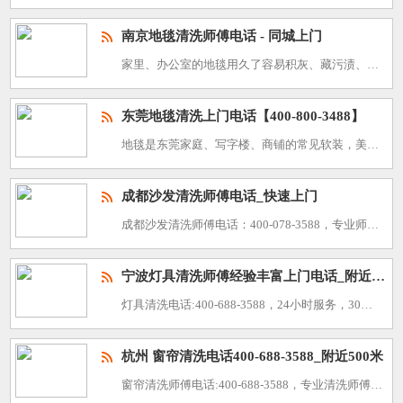
南京地毯清洗师傅电话 - 同城上门
家里、办公室的地毯用久了容易积灰、藏污渍、有异味，自己清理不干净还伤材质。南京本地专业地毯清洗团队，提供同城快速上门服务，设备齐全、手法规范，帮您把地毯深度清洁、除螨杀菌，还原干净清爽的生活与办公环境
东莞地毯清洗上门电话【400-800-3488】
地毯是东莞家庭、写字楼、商铺的常见软装，美观实用却易积尘藏污，自行清洗难以彻底清洁。我们提供专业东莞地毯清洗上门服务，电话400-800-3488，随叫随到、上门服务，快速去除污渍、杀菌除螨，还原地毯
成都沙发清洗师傅电话_快速上门
成都沙发清洗师傅电话：400-078-3588，专业师傅，快速上门，24小时在线为您服务，给您带来干净，整洁的环境。随着生活品质的提高，家具的清洁保养越来越受到人们的关注。沙发作为家中重要的装饰品，其
宁波灯具清洗师傅经验丰富上门电话_附近500米同城
灯具清洗电话:400-688-3588，24小时服务，30分钟上门，技艺精湛，诚信服务，价格透明，覆盖全区 我司专注于: 1.大型开荒工程家庭保洁清洗，、灯具清洗(普通灯具，水晶吊灯，大型水晶
杭州 窗帘清洗电话400-688-3588_附近500米
窗帘清洗师傅电话:400-688-3588，专业清洗师傅，快速上门，只需一个电话!给您带来干净舒适的环境!窗帘作为家居装饰的重要组成部分，其清洁程度直接影响到家居的整体美观和居住舒适度。在邢台，如果您