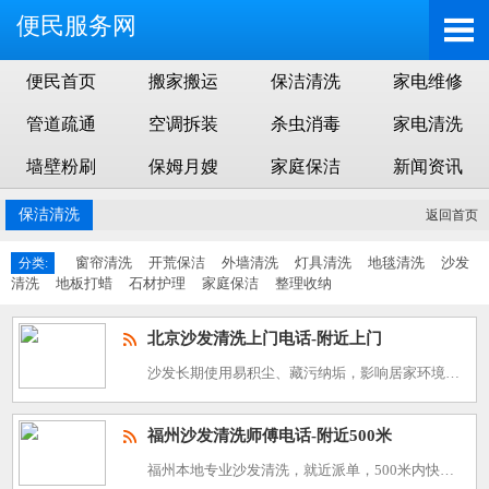
便民服务网
便民首页
搬家搬运
保洁清洗
家电维修
管道疏通
空调拆装
杀虫消毒
家电清洗
墙壁粉刷
保姆月嫂
家庭保洁
新闻资讯
保洁清洗
返回首页
窗帘清洗
开荒保洁
外墙清洗
灯具清洗
地毯清洗
沙发
分类:
清洗
地板打蜡
石材护理
家庭保洁
整理收纳
北京沙发清洗上门电话-附近上门
沙发长期使用易积尘、藏污纳垢，影响居家环境与健康，无需自行费力清洁，北京专业沙发清洗上门服务一键可达，就近派单、快速上门，高效解决沙发清洁难题，上门电话：400-800-3488。 公司简介
福州沙发清洗师傅电话-附近500米
福州本地专业沙发清洗，就近派单，500米内快速上门，师傅经验丰富、工具齐全，彻底清除沙发污渍、螨虫，还原洁净质感，收费透明合理，无需等待，咨询预约电话：400-800-3488。 公司简介--好