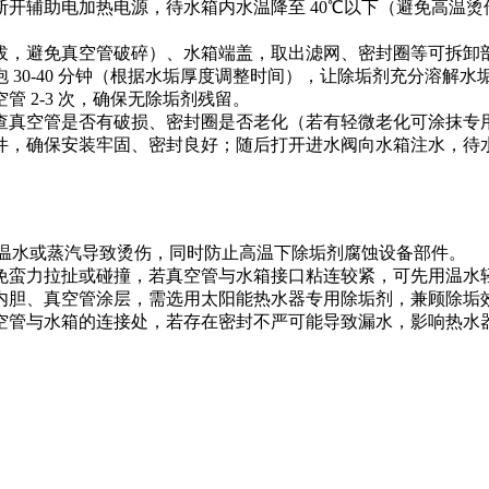
开辅助电加热电源，待水箱内水温降至 40℃以下（避免高温
拔，避免真空管破碎）、水箱端盖，取出滤网、密封圈等可拆卸
 30-40 分钟（根据水垢厚度调整时间），让除垢剂充分溶解
 2-3 次，确保无除垢剂残留。
查真空管是否有破损、密封圈是否老化（若有轻微老化可涂抹专
件，确保安装牢固、密封良好；随后打开进水阀向水箱注水，待
高温水或蒸汽导致烫伤，同时防止高温下除垢剂腐蚀设备部件。
免蛮力拉扯或碰撞，若真空管与水箱接口粘连较紧，可先用温水
内胆、真空管涂层，需选用太阳能热水器专用除垢剂，兼顾除垢
空管与水箱的连接处，若存在密封不严可能导致漏水，影响热水