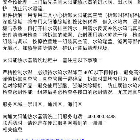
安全预处理：上门后先关闭太阳能热水器的进水阀、出水阀，断
护，防止污水漫流。
部件拆解：用专用工具小心拆卸太阳能真空管（拆卸时轻转轻
深度除垢：将专用太阳能除垢剂按比例稀释，倒入水箱内，浸泡
垢与杂质，再打开排水阀排空污水，用清水反复冲洗水箱与真空管
部件清洁与检查：将拆卸的滤网、密封圈用清水冲洗干净，检
组装与调试：按原位置逐一组装真空管、水箱端盖、滤网等部
无漏水、加热异常等情况，确认正常后清理现场。
太阳能热水器清洗过程中，需注意以下事项：
严格控制水温：必须待水箱水温降至 40℃以下再操作，避免
谨慎拆卸真空管：真空管属于易碎品，拆卸时需均匀用力，避
选对除垢产品：避免使用强酸、强碱类除垢剂，防止腐蚀水箱
检查密封性能：组装后务必检查各接口的密封情况，尤其是真
服务区域：崇川区、通州区、海门区
南通太阳能热水器清洗上门服务电话：400-800-3488
联系我时，请说是在便民服务网看到的，谢谢！
相关信息