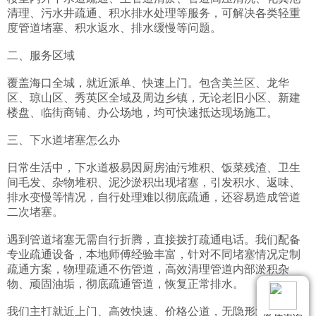
清理、污水井疏通、积水排水处理等服务，可解决各类轻重
度管道堵塞、积水返水、排水缓慢等问题。

二、服务区域

覆盖海口全城，就近派单、快速上门。包含美兰区、龙华
区、琼山区、秀英区全域及周边乡镇，无论老旧小区、新建
楼盘、临街商铺、办公场地，均可快速抵达现场施工。

三、下水道堵塞怎么办

日常生活中，下水道极易因厨房油污堆积、饭菜残渣、卫生
间毛发、杂物堆积、泥沙淤积出现堵塞，引发积水、返味、
排水变慢等情况，自行处理难以彻底疏通，还容易造成管道
二次堵塞。

遇到管道堵塞无需自行折腾，直接拨打疏通电话。我们配备
专业疏通设备，本地师傅经验丰富，针对不同堵塞情况定制
疏通方案，物理疏通不伤管道，高效清理管道内部淤积杂
物、顽固油垢，彻底疏通管道，恢复正常排水。

我们主打就近上门、高效快速、价格公道，无隐形消费，全