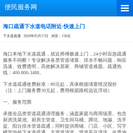
便民服务网
海口疏通下水道电话附近-快速上门
下水道疏通
2026年05月17日
浏览：156次
截屏，微信识别二维码
微信号：A4000066885
海口本地下水道疏通，就近师傅极速上门，24小时应急疏通
服务不间断！专业解决各类管道堵塞、排水不畅问题，响应
（长按复制微信号，添加好友）
迅速、收费透明，高效解决居家、商铺管道难题。疏通热
线：400-800-3488。

打开微信
下水道疏通收费标准：80元起，具体根据堵塞情况报价
（注：上门服务费30元起，费用根据路程远近浮动）

一、服务范围

承接全品类管道疏通清理服务，涵盖家庭与商用场景。包含
厨房洗菜池、厨房主管道、卫生间马桶、蹲坑、地漏、洗手
盆、阳台排水管道疏通；同时提供商铺、门店、小区、写字
楼室内外下水道疏通、主管道清淤、管道高压清洗、化粪池