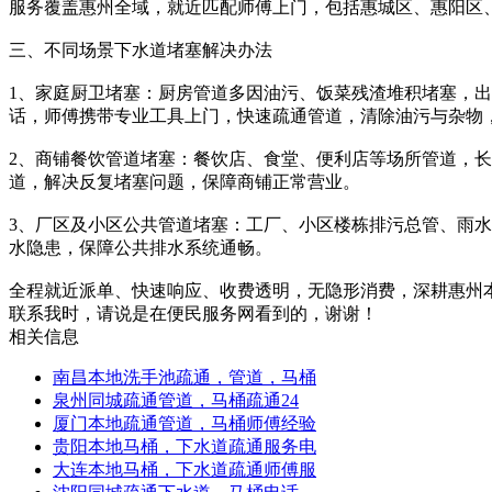
服务覆盖惠州全域，就近匹配师傅上门，包括惠城区、惠阳区
三、不同场景下水道堵塞解决办法
1、家庭厨卫堵塞：厨房管道多因油污、饭菜残渣堆积堵塞，
话，师傅携带专业工具上门，快速疏通管道，清除油污与杂物
2、商铺餐饮管道堵塞：餐饮店、食堂、便利店等场所管道，
道，解决反复堵塞问题，保障商铺正常营业。
3、厂区及小区公共管道堵塞：工厂、小区楼栋排污总管、雨
水隐患，保障公共排水系统通畅。
全程就近派单、快速响应、收费透明，无隐形消费，深耕惠州本地
联系我时，请说是在便民服务网看到的，谢谢！
相关信息
南昌本地洗手池疏通，管道，马桶
泉州同城疏通管道，马桶疏通24
厦门本地疏通管道，马桶师傅经验
贵阳本地马桶，下水道疏通服务电
大连本地马桶，下水道疏通师傅服