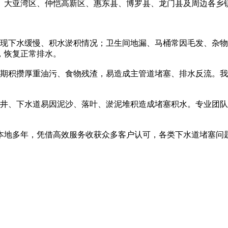
、大亚湾区、仲恺高新区、惠东县、博罗县、龙门县及周边各乡
出现下水缓慢、积水淤积情况；卫生间地漏、马桶常因毛发、杂
，恢复正常排水。
长期积攒厚重油污、食物残渣，易造成主管道堵塞、排水反流。
水井、下水道易因泥沙、落叶、淤泥堆积造成堵塞积水。专业团
多年，凭借高效服务收获众多客户认可，各类下水道堵塞问题，一键致