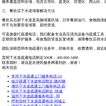
服务覆盖昆明全域，包含五华区、盘龙区、官渡区、西山区、
三、餐饮店下水道堵塞解决方法
餐饮店后厨下水道是高频堵塞区域，日常餐厨油污、食物残渣
作不当加重管道堵塞、损伤管道。
可直接拨打疏通电话，我们配备专业高压清洗设备与疏通工具
定期管道养护服务，有效预防管道反复堵塞，保障餐饮店排水
团队深耕昆明本地疏通行业多年，经验丰富、收费透明，就近
昆明下水道疏通电话附近500米：400-800-3488
联系我时，请说是在便民服务网看到的，谢谢！
相关信息
常州下水疏通上门服务电话-24
临沂疏通下水道电话附近-随叫随
潍坊下水道疏通上门服务电话-距
绍兴下水道疏通电话附近 -快速
温州下水道疏通服务电话 - 同
呼和浩特下水道疏通电话-同城上