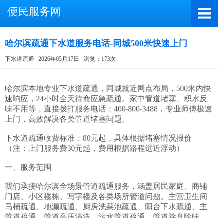
便民服务网
哈尔滨疏通下水道服务电话-同城500米快速上门
下水道疏通
2026年05月17日
浏览：173次
截屏，微信识别二维码
微信号：A4000066885
哈尔滨本地专业下水道疏通，同城就近网点布局，500米内快
速响应，24小时全天待命应急疏通。家中管道堵塞、积水反
（长按复制微信号，添加好友）
味不用等，直接拨打服务电话：400-800-3488，专业师傅极速
上门，高效解决各类管道堵塞问题。

打开微信
下水道疏通收费标准：80元起，具体根据堵塞情况报价
（注：上门服务费30元起，费用根据路程远近浮动）

一、服务范围

我们承接哈尔滨全场景管道疏通服务，涵盖居民家庭、商铺
门店、小区楼栋、写字楼及各类场所管道问题。主营卫生间
马桶疏通、地漏疏通、厨房洗菜池疏通、阳台下水疏通、主
管道疏通、管道高压清洗、污水管道疏通、管道除臭除味、