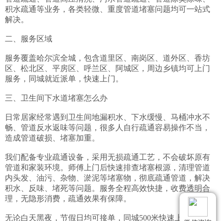
积水疏通等业务，各类轻微、重度管道堵塞问题均可一站式
解决。

二、服务区域

服务覆盖哈尔滨全城，包含道里区、南岗区、道外区、香坊
区、松北区、平房区、呼兰区、阿城区，周边乡镇均可上门
服务，同城就近派单，快速上门。

三、卫生间下水道堵塞怎么办

日常居家经常遇到卫生间地漏积水、下水缓慢、马桶冲水不
畅、管道反水返味等问题，很多人自行疏通容易操作不当，
造成管道破损、堵塞加重。

我们配备专业疏通设备，采用无损疏通工艺，不会破坏原有
管道和家装环境。师傅上门后快速排查堵塞根源，清理管道
内头发、油污、杂物、淤泥等堵塞物，彻底疏通管道，解决
积水、反味、堵死等问题。服务全程高效快捷，收费透明合
理，无隐形消费，疏通效果有保障。

无论白天黑夜，节假日均可接单，同城500米快速上门，紧急