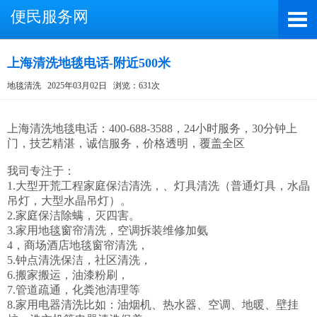
便民服务网
上海清洗地毯电话-附近500米
地毯清洗
2025年03月02日
浏览：631次
截屏，微信识别二维码
微信号：A4000066885
上海清洗地毯电话：400-688-3588，24小时服务，30分钟上
门，技艺精湛，诚信服务，价格透明，覆盖全区

（长按复制微信号，添加好友）
我司专注于：

打开微信
1.大型开荒工程家庭保洁清洗，、灯具清洗（普通灯具，水晶
吊灯，大型水晶吊灯）。

2.家庭保洁除螨，灭四害。

3.家用地毯窗帘清洗，空调拆装维修加氨

4，商场酒店地毯窗帘清洗，

5.钟点清洗保洁，社区清洗，

6.搬家搬运，油漆粉刷，

7.管道疏通，化粪池清理等

8.家用电器清洗比如：油烟机、热水器、空调、地暖、壁挂