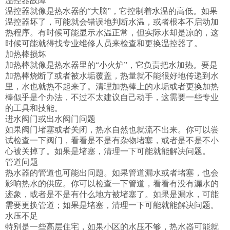
温控器故障 

温控器就像是热水器的“大脑”，它控制着水温的高低。如果
温控器坏了，可能就会错误地判断水温，或者根本不启动加
热程序。有时候可能显示水温正常，但实际水却是凉的，这
时候可能就得找专业维修人员来检查和更换温控器了。

加热棒损坏 

加热棒就像是热水器里的“小火炉”，它负责把水加热。要是
加热棒烧断了或者被水垢覆盖，热量就不能很好地传递到水
里，水也就热不起来了。清理加热棒上的水垢或者更换加热
棒似乎是个办法，不过不太建议自己动手，这需要一些专业
的工具和技能。

进水阀门或出水阀门问题 

如果阀门堵塞或者关闭，热水自然也就流不出来。你可以尝
试检查一下阀门，看看是不是有杂物堵塞，或者是不是不小
心被关掉了。如果是堵塞，清理一下可能就能解决问题。

管道问题 

热水器的管道也可能出问题。如果管道漏水或者堵塞，也会
影响热水的供应。你可以检查一下管道，看看有没有漏水的
迹象，或者是不是有什么地方被堵塞了。如果是漏水，可能
需要更换管道；如果是堵塞，清理一下可能就能解决问题。

水压不足 

特别是一些高层住宅，如果小区的水压不够，热水器可能就