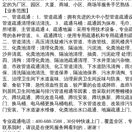
定的为厂区、园区、大厦、商城、小区、商场等服务手艺熟练
【业务范围】
一、管道疏通： 1、管道疏通：拥有先进的大中小型管道疏通
管道疏通清理保洁清洗。 3 、疏通马桶：疏通因为抹布、毛
所堵塞、主管道疏通 4、疏通地漏：采用专用技术设备，专业
弯的各种管道。 6、疏通蹲坑：使用专用疏通机和专用疏通剂疏
二、管道清洗：高压清洗疑难污水管道、市政管线、居民楼房
三、化粪池清理：清理化粪池、隔油池、污泥池、化粪池处理
沙井清底、化粪池池清掏、隔油池清理、抽粪、污泥处理 处理
四、清掏：清理化粪池、隔油池疏通清理、下水井里油污杂物
道、市政管道疏通清洗、化工管道清洗、下水道防汛清掏，雨
保、清洗隔油池清洗、管道保养，隔油池保养、污水井清掏、
五、治理卫生间下水道返味、治理厨房卫生间反味与防臭、管
晕、食欲下降、急性溶血性贫血，较严重的会造成肺癌、血癌等
到居民卫生间地漏与排污管道相通等因素，曾采取封闭整幢楼
六、蹲坑疏通、蹲坑改造马桶、蹲坑安装、蹲坑换新、蹲坑疏
门、换马桶、电马桶更换马桶电机、下水管道改造、改装排污
门安装。下水道渗水维修、化粪池出水口疏通、地漏疏通上门、
专业疏通电话：400-688-3588，30分钟快速上门，覆盖全区，
联系我时，请说是在便民服务网看到的，谢谢！