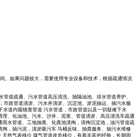
之间。如果问题较大，需要使用专业设备和技术，根据疏通情况
、污水管道疏通、污水管道高压清洗、抽隔油池、排水管道养护、
；市政管道清淤、污水井清淤、沉淀池、淤泥抽运、抽污水服
 下水道内窥镜查管道 污水管道，市政管道以及一切疑难下水
清理、化油池、污水、沙井、泥浆、管道清淤、高压清洗车疏通
通雨水管道、工地抽粪、化粪池清掏，清掏沉淀池，油污管道疏
掏，抽污泥，清淤吸污车 马桶反味、抽粪服务、抽污水维修
 天然气表移位 煤气管道改造移位，有着丰富的经验，长期固