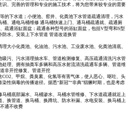
意识、完善的管理和专业的施工技术，将为您带来较专业的需要
校等的下水道；小便池、窑井、化粪池下水管道疏通清理，污水
马桶、通电马桶维修 通马桶快速上门、通马桶疏通就、疏通厕
5、疏通浴缸面盆：疏通各种型号的浴缸面盆，包括V型弯和S型
外防水、安装上下水管道 管道改道换管
清理大小化粪池、化油池、污水池、工业废水池、化粪池清底、
池吸污、污水清理抽水车、管道检测修复、高压疏通清洗污水管
池处理、拥有抽粪车多辆和高压水射流清洗疏通车多辆、管道维
管道非开挖修复、管道开挖
CO2、甲烷、粪臭素、化氢等有害气体，使人恶心、呕吐、头
性病毒的传播途径。据悉“新冠”“非典”猖獗时期，也是考虑
修马桶底部漏水、马桶渗水、马桶水管维修、下水道疏通就近上
道、换管道、换马桶、换蹲坑、防水补漏、水电安装、换马桶上
 不通不收费