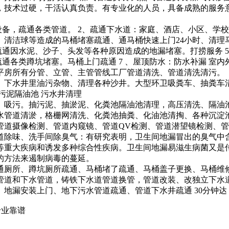
，技术过硬，干活认真负责。有专业化的人员，具备成熟的服务
设备，疏通各类管道。 2、疏通下水道：家庭、酒店、小区、学
巾、清洁球等造成的马桶堵塞疏通、通马桶快速上门24小时、清理
疏通因水泥、沙子、头发等各种原因造成的地漏堵塞。打捞服务 
通各类蹲坑堵塞。马桶上门疏通 7 、屋顶防水：防水补漏 室内
平房所有分管、立管、主管管线工厂管道清洗、管道清洗清污。
、下水井里油污杂物、清理各种沙井。大型环卫吸粪车、抽粪车
污泥隔油池 污水井清理
、吸污。抽污泥、抽淤泥、化粪池隔油池清理，高压清洗、隔油
水管道清淤，格栅网清洗、化粪池抽粪、化油池清掏、各种沉淀
管道摄像检测、管道内窥镜、管道QV检测、管道潜望镜检测、
道除味、洗手间除臭气：有研究表明，卫生间地漏冒出的臭气中含
重大疾病和诱发多种综合性疾病。卫生间地漏易滋生病菌又是传染
的方法来遏制病毒的蔓延。
通厕所、蹲坑厕所疏通、马桶堵了疏通、马桶盖子更换、马桶维
管道和下水管道，铸铁下水道管道换管，管道改装、改独立下水
地漏安装上门、地下污水管道疏通、管道下水井疏通 30分钟达
专业靠谱