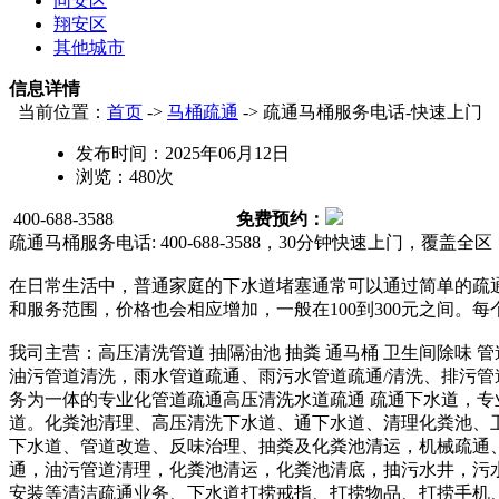
同安区
翔安区
其他城市
信息详情
当前位置：
首页
->
马桶疏通
-> 疏通马桶服务电话-快速上门
发布时间：
2025年06月12日
浏览：
480
次
400-688-3588
免费预约：
疏通马桶服务电话: 400-688-3588，30分钟快速上门，覆盖全
在日常生活中，普通家庭的下水道堵塞通常可以通过简单的疏通
和服务范围，价格也会相应增加，一般在100到300元之间。
我司主营：高压清洗管道 抽隔油池 抽粪 通马桶 卫生间除味
油污管道清洗，雨水管道疏通、雨污水管道疏通/清洗、排污
务为一体的专业化管道疏通高压清洗水道疏通 疏通下水道，专业
道。化粪池清理、高压清洗下水道、通下水道、清理化粪池、
下水道、管道改造、反味治理、抽粪及化粪池清运，机械疏通
通，油污管道清理，化粪池清运，化粪池清底，抽污水井，污
安装等清洁疏通业务、下水道打捞戒指、打捞物品、打捞手机、