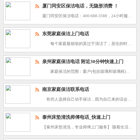
厦门同安区保洁电话，无隐形消费 ！
厦门同安区保洁电话：400-688-3588，24小时服务，30分钟上门，技艺精湛，诚信服务，价格透明，覆盖全区 我司专注于： 1.大型开荒工程家庭保洁清洗，、灯具清洗（普通灯具，水晶吊灯，大
东莞家庭保洁上门电话
每个家庭最烦恼的莫过于清洁了，居住的时间越久，如果没有定期清洁的话，那么也就会越来越脏，比如灰尘，油污，污迹，以及异味出现的，会让一个家越住越糟心，但是自己进行全屋的家庭保洁的话又很麻烦，毕竟是一
泉州家庭保洁电话 附近30分钟快速上门
家庭保洁的范围：窗户(包括玻璃和玻璃框)、地面、厨房、卫生间、家具。对居室内地面、墙面、顶棚、阳台、厨房、卫生间等部位进行清扫保洁：对门窗、玻璃、灶具、洁具、家具等进行针对性的处理，以达到环境清洁
南京家庭保洁联系电话
有些人选择自己动手保洁，因为自己来的话会比较细心，清洁的更细致到位，但也有的人会选择找保洁公司等来帮忙，毕竟人家比较专业。那么在南京家庭保洁联系电话是多少呢？ 南京家庭保洁公司电话：400
泰州床垫清洗师傅电话_快速上门
【泰州床垫清洗，专业师傅上门服务】 随着生活水平的提高，人们对家居环境的要求也越来越高。床垫作为日常生活中不可或缺的家具之一，其清洁卫生直接关系到我们的健康。为了解决广大泰州市民的床垫清洗难题，