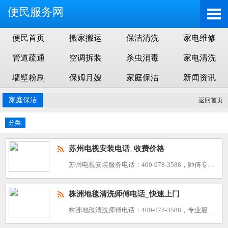
便民服务网
便民首页
搬家搬运
保洁清洗
家电维修
管道疏通
空调拆装
杀虫消毒
家电清洗
墙壁粉刷
保姆月嫂
家庭保洁
新闻资讯
家庭保洁
返回首页
分类:
苏州电视安装电话_收费价格
苏州电视安装服务电话：400-078-3588，师傅专业高效，价格透明，24小时在线服务，给您带来便捷服务！ 在苏州这座充满活力的城市中，电视作为家庭娱乐的中心，其安装与维修显得尤为重要。为了满足广
株洲地毯清洗师傅电话_快速上门
株洲地毯清洗师傅电话：400-078-3588，专业服务，快速上门，让家居焕然一新！在株洲，拥有一家干净整洁的家是每个业主的梦想。然而，地毯作为家居的重要组成部分，往往因为污渍和灰尘而显得陈旧。这时，