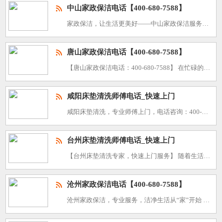
中山家政保洁电话【400-680-7588】
家政保洁，让生活更美好——中山家政保洁服务，电话：400-680-7588 在忙碌的生活节奏中，家政保洁服务成为了越来越多家庭的选择。它不仅能够帮助我们节省宝贵的时间，还能让我们的生活环境更加整
唐山家政保洁电话【400-680-7588】
【唐山家政保洁电话：400-680-7588】 在忙碌的生活节奏中，保持家庭环境的整洁与舒适显得尤为重要。为了帮助唐山地区的家庭解决家政保洁难题，我们特别推出了专业的家政保洁服务。无论是日常的家
咸阳床垫清洗师傅电话_快速上门
咸阳床垫清洗，专业师傅上门，电话咨询：400-680-7588 在这个快节奏的生活中，床垫作为我们休息的伴侣，长时间的使用难免会积累灰尘、污渍，影响我们的睡眠质量。为了确保您的床垫始终保持干净卫
台州床垫清洗师傅电话_快速上门
【台州床垫清洗专家，快速上门服务】 随着生活质量的提升，床垫作为我们日常休息的重要伴侣，其清洁与保养变得尤为重要。然而，床垫的清洗并非易事，需要专业的技术和设备。为此，我们特别推出台州床垫清洗服
沧州家政保洁电话【400-680-7588】
沧州家政保洁，专业服务，洁净生活从“家”开始 随着现代生活节奏的加快，家庭保洁已成为许多家庭追求高品质生活的重要组成部分。沧州家政保洁电话【400-680-7588】为您提供一站式家政保洁服务，