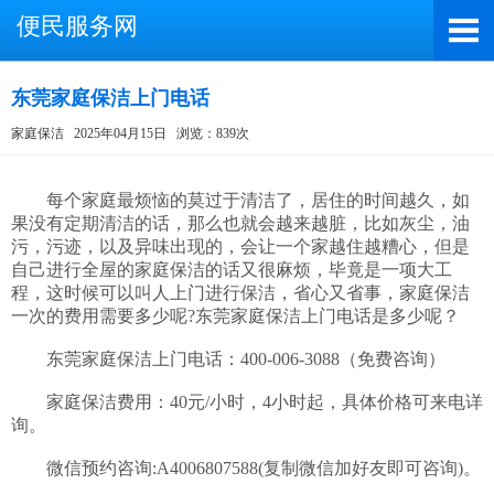
便民服务网
东莞家庭保洁上门电话
家庭保洁
2025年04月15日
浏览：839次
截屏，微信识别二维码
微信号：A4000066885
　　每个家庭最烦恼的莫过于清洁了，居住的时间越久，如
果没有定期清洁的话，那么也就会越来越脏，比如灰尘，油
（长按复制微信号，添加好友）
污，污迹，以及异味出现的，会让一个家越住越糟心，但是
自己进行全屋的家庭保洁的话又很麻烦，毕竟是一项大工
打开微信
程，这时候可以叫人上门进行保洁，省心又省事，家庭保洁
一次的费用需要多少呢?东莞家庭保洁上门电话是多少呢？

　　东莞家庭保洁上门电话：400-006-3088（免费咨询）

　　家庭保洁费用：40元/小时，4小时起，具体价格可来电详
询。

　　微信预约咨询:A4006807588(复制微信加好友即可咨询)。
