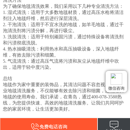
清洗方法

为了确保地毯清洗效果，我们采用以下几种专业清洗方法：

1. 湿式清洗：适用于大多数地毯材质，通过高压水枪将清洁
剂注入地毯纤维，然后进行深层清洗。

2. 干泡清洗：适用于不宜水洗的地毯，如羊毛地毯，通过干
泡清洗剂将污渍分解，再进行吸尘。

3. 洗脱清洗：适用于特别顽固污渍，通过特殊设备将清洗剂
和污渍彻底洗脱。

4. 热水抽吸清洗：利用热水和高压抽吸设备，深入地毯纤
维，有效去除污渍和细菌。

5. 气流清洗：通过高压气流将污渍和灰尘从地毯纤维中吹
出，适用于轻中度污染。

总结

地毯作为家中重要的装饰品，其清洁问题不容忽视。选择专
微信咨询
业地毯清洗服务，不仅能够有效去除污渍和细菌，还能延长
地毯的使用寿命。我们承诺，在青岛，通过400-078-3588热
线，为您提供快速、高效的地毯清洗服务。让我们共同呵护
您的家居环境，让生活更加美好。
免费电话咨询